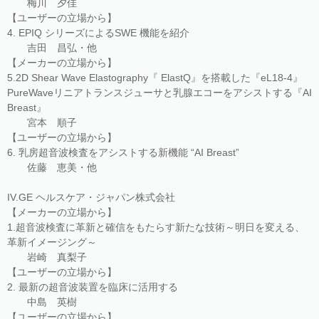
梅川 夕佳
【ユーザーの立場から】
4. EPIQ シリーズによるSWE 機能を紹介
吉田 昌弘・他
【メーカーの立場から】
5.2D Shear Wave Elastography『 ElastQ』を搭載した『eL18-4』
PureWaveリニアトランスジューサと乳腺エコーをアシストする『AI
Breast』
宮本 順子
【ユーザーの立場から】
6. 乳房超音波検査をアシストする新機能 “AI Breast”
佐藤 恵美・他
IV.GE ヘルスケア・ジャパン株式会社
【メーカーの立場から】
1.超音波検査に革新と確信をもたらす新たな技術～明日を変える、
革新イメージング～
岩崎 真梨子
【ユーザーの立場から】
2. 最新の超音波装置を臨床に活用する
中島 英樹
【ユーザーの立場から】