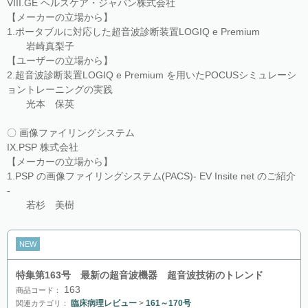
VIII.GE ヘルスケア・ジャパン株式会社
【メーカーの立場から】
1.ポータブルに対応した超音波診断装置LOGIQ e Premium
岩崎真梨子
【ユーザーの立場から】
2.超音波診断装置LOGIQ e Premium を用いたPOCUSシミュレーシ
ョントレーニングの実践
光本 保英
〇 画像ファイリングシステム
IX.PSP 株式会社
【メーカーの立場から】
1.PSP の画像ファイリングシステム(PACS)- EV Insite net のご紹介
-
若杉 美樹
NEW
特集第163号 最新の超音波機器 超音波技術のトレンド
163
商品コード：
臨床病理レビュー
>
161～170号
関連カテゴリ：