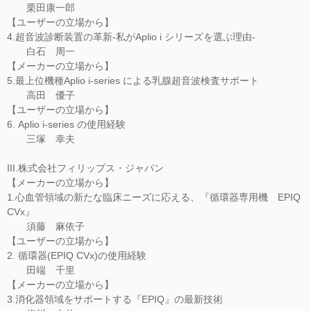
栗田康一郎
【ユーザーの立場から】
4.超音波診断装置の革新-私がAplio i シリーズを選ぶ理由-
白石 周一
【メーカーの立場から】
5.最上位機種Aplio i-series による乳腺超音波検査サポート
高田 優子
【ユーザーの立場から】
6. Aplio i-series の使用経験
三塚 幸夫
III.株式会社フィリップス・ジャパン
【メーカーの立場から】
1.心血管領域の新たな臨床ニーズに応える、『循環器専用機 EPIQ
CVx』
須藤 麻依子
【ユーザーの立場から】
2. 循環器(EPIQ CVx)の使用経験
田端 千里
【メーカーの立場から】
3.消化器領域をサポートする『EPIQ』の最新技術