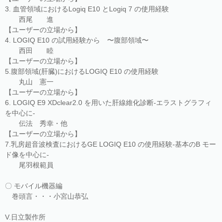
3. 血管領域におけるLogiq E10 とLogiq 7 の使用経験
西尾 進
【ユーザーの立場から】
4. LOGIQ E10 の試用経験から 〜腹部領域〜
西田 睦
【ユーザーの立場から】
5.腹部領域(肝臓)におけるLOGIQ E10 の使用経験
丸山 憲一
【ユーザーの立場から】
6. LOGIQ E9 XDclear2.0 を用いた肝線維化診断-エラストグラフィ
を中心に-
伝法 秀幸・他
【ユーザーの立場から】
7.乳房超音波検査におけるGE LOGIQ E10 の使用経験-基本のB モー
ド像を中心に-
尾羽根範員
〇 モバイル機器編
巻頭言・・・小宮山恭弘
V.日立製作所