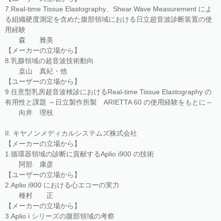
7.Real-time Tissue Elastography、Shear Wave Measurement によ
る組織硬度測定を含めた腹部領域における日立超音波診断装置の使
用経験
森 雅美
【メーカーの立場から】
8.乳腺領域の超音波技術動向
桒山 真紀・他
【ユーザーの立場から】
9.任意型乳房超音波検診におけるReal-time Tissue Elastography の
有用性と課題 ～日立製作所製 ARIETTA 60 の使用経験をもとに～
向井 理枝
II. キヤノンメディカルシステムズ株式会社
【メーカーの立場から】
1.循環器領域の診断に貢献するAplio i900 の技術
阿部 康彦
【ユーザーの立場から】
2.Aplio i900 における心エコーの実力
種村 正
【メーカーの立場から】
3.Aplio i シリーズの腹部領域の考察