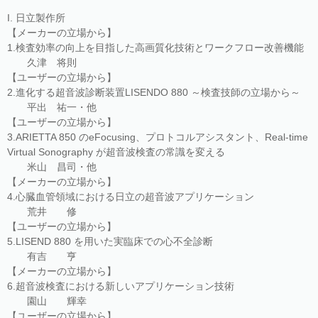
I. 日立製作所
【メーカーの立場から】
1.検査効率の向上を目指した高画質化技術とワークフロー改善機能
久津 将則
【ユーザーの立場から】
2.進化する超音波診断装置LISENDO 880 ～検査技師の立場から～
平出 祐一・他
【ユーザーの立場から】
3.ARIETTA 850 のeFocusing、プロトコルアシスタント、Real-time
Virtual Sonography が超音波検査の常識を変える
米山 昌司・他
【メーカーの立場から】
4.心臓血管領域における日立の超音波アプリケーション
荒井 修
【ユーザーの立場から】
5.LISEND 880 を用いた実臨床での心不全診断
有吉 亨
【メーカーの立場から】
6.超音波検査における新しいアプリケーション技術
園山 輝幸
【ユーザーの立場から】